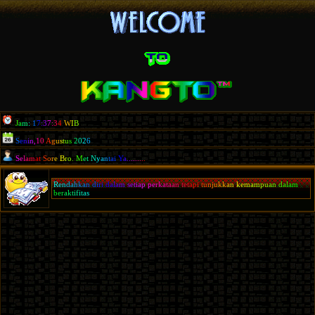
J
a
m
:
1
7
:
3
7
:
3
4
W
I
B
S
e
n
i
n
,
1
0
A
g
u
s
t
u
s
2
0
2
6
S
e
l
a
m
a
t
S
o
r
e
B
r
o
.
M
e
t
N
y
a
n
t
a
i
Y
a
.
.
.
.
.
.
.
.
.
R
e
n
d
a
h
k
a
n
d
i
r
i
d
a
l
a
m
s
e
t
i
a
p
p
e
r
k
a
t
a
a
n
t
e
t
a
p
i
t
u
n
j
u
k
k
a
n
k
e
m
a
m
p
u
a
n
d
a
l
a
m
b
e
r
a
k
t
i
f
i
t
a
s