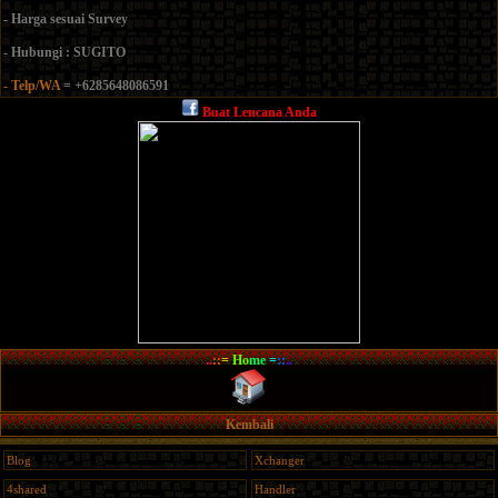
- Harga sesuai Survey
- Hubungi : SUGITO
- Telp/WA
= +6285648086591
Buat Lencana Anda
..
::
=
Ho
me
=
::
..
Kembali
Blog
Xchanger
4shared
Handler