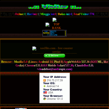
O
n
l
i
n
e
:
1
|
H
a
r
i
i
n
i
:
1|
M
i
n
g
g
u
i
n
i
:
1
|
B
u
l
a
n
i
n
i
:
4
|
T
o
t
a
l
V
i
s
i
t
o
r
:
776
B
r
o
w
s
e
r
:
M
o
z
i
l
l
a
/
5
.
0
(
L
i
n
u
x
;
A
n
d
r
o
i
d
1
4
;
P
i
x
e
l
8
)
A
p
p
l
e
W
e
b
K
i
t
/
5
3
7
.
3
6
(
K
H
T
M
L
,
l
i
k
e
G
e
c
k
o
)
C
h
r
o
m
e
/
1
3
1
.
0
.
0
.
0
M
o
b
i
l
e
S
a
f
a
r
i
/
5
3
7
.
3
6
;
C
l
a
u
d
e
B
o
t
/
1
.
0
;
+
c
l
a
u
d
e
b
o
t
@
a
n
t
h
r
o
p
i
c
.
c
o
m
)